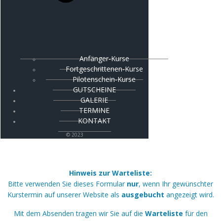
Anfänger-Kurse
Fortgeschrittenen-Kurse
Pilotenschein-Kurse
GUTSCHEINE
GALERIE
TERMINE
KONTAKT
© 2023
Hinweis zur Warteliste:
Bitte verwenden Sie dieses Formular
nur
, wenn Ihr gewünschter
Kurstermin auf unserer Website als
ausgebucht
angezeigt wird.
Mit dem Absenden tragen wir Sie auf die
Warteliste
für den