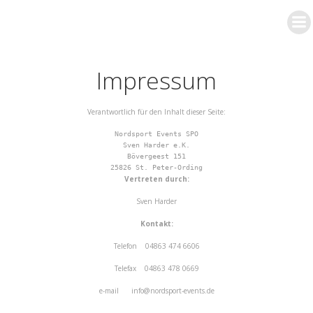
Zum
Inhalt
springen
Impressum
Verantwortlich für den Inhalt dieser Seite:
Nordsport Events SPO
Sven Harder e.K.
Bövergeest 151
25826 St. Peter-Ording
Vertreten durch:
Sven Harder
Kontakt:
Telefon 04863 474 6606
Telefax 04863 478 0669
e-mail info@nordsport-events.de