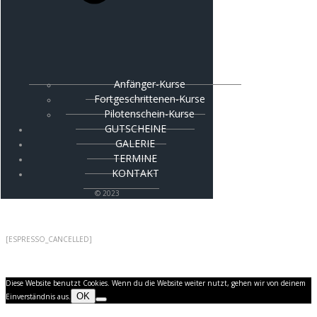
Anfänger-Kurse
Fortgeschrittenen-Kurse
Pilotenschein-Kurse
GUTSCHEINE
GALERIE
TERMINE
KONTAKT
© 2023
[ESPRESSO_CANCELLED]
Diese Website benutzt Cookies. Wenn du die Website weiter nutzt, gehen wir von deinem
OK
Einverständnis aus.